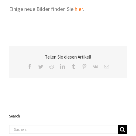
Einige neue Bilder finden Sie
hier
.
Teilen Sie diesen Artikel!
Facebook
Twitter
Reddit
LinkedIn
Tumblr
Pinterest
Vk
E-
Mail
Search
Suche