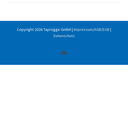
Copyright
2026 Taprogge GmbH |
Impressum/AGB/EGB
|
Datenschutz
YouTube