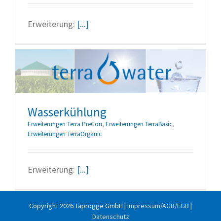
Erweiterung:
[...]
Wasserkühlung
Erweiterungen Terra PreCon
,
Erweiterungen TerraBasic
,
Erweiterungen TerraOrganic
Erweiterung:
[...]
Copyright
2026 Taprogge GmbH |
Impressum/AGB/EGB
|
Datenschutz