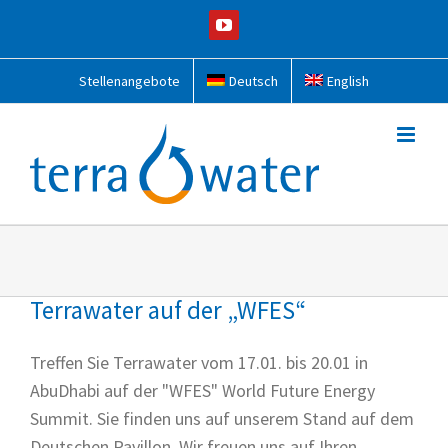
Zum
YouTube
Inhalt
springen
Stellenangebote
Deutsch
English
Terrawater auf der „WFES“
Treffen Sie Terrawater vom 17.01. bis 20.01 in
AbuDhabi auf der "WFES" World Future Energy
Summit. Sie finden uns auf unserem Stand auf dem
Deutschen Pavillon. Wir freuen uns auf Ihren