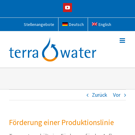
Zum
YouTube
Inhalt
springen
Stellenangebote
Deutsch
English
Zurück
Vor
Förderung einer Produktionslinie