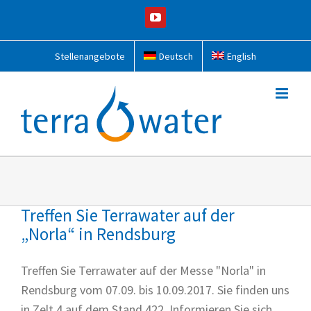
Zum
YouTube
Inhalt
springen
Stellenangebote
Deutsch
English
Treffen Sie Terrawater auf der
„Norla“ in Rendsburg
Treffen Sie Terrawater auf der Messe "Norla" in
Rendsburg vom 07.09. bis 10.09.2017. Sie finden uns
in Zelt 4 auf dem Stand 422. Informieren Sie sich