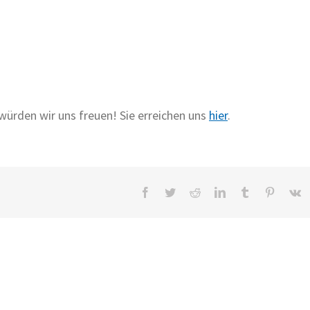
ürden wir uns freuen! Sie erreichen uns
hier
.
Facebook
Twitter
Reddit
LinkedIn
Tumblr
Pinteres
V