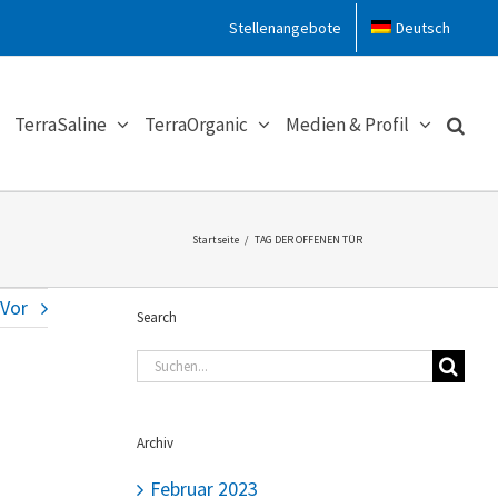
Stellenangebote
Deutsch
TerraSaline
TerraOrganic
Medien & Profil
Startseite
/
TAG DER OFFENEN TÜR
Vor
Search
Suche
nach:
Archiv
Februar 2023