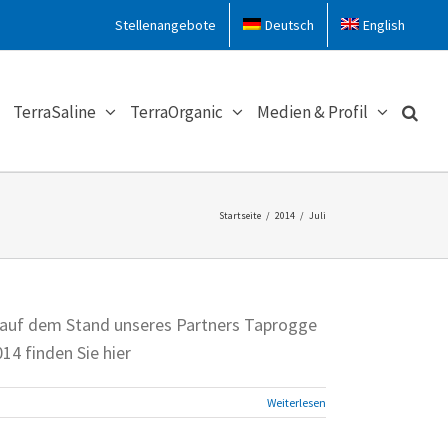
Stellenangebote
Deutsch
English
TerraSaline
TerraOrganic
Medien & Profil
Startseite
/
2014
/
Juli
ns auf dem Stand unseres Partners Taprogge
14 finden Sie hier
Weiterlesen