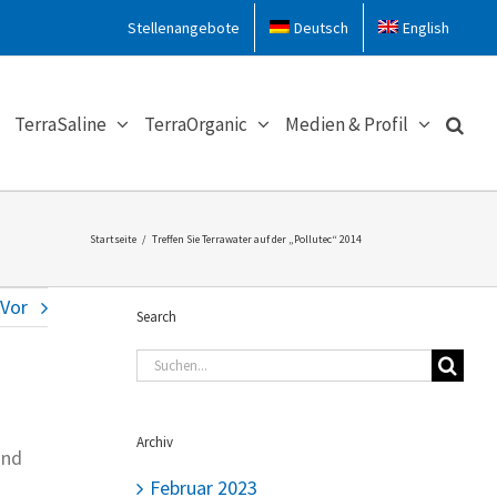
Stellenangebote
Deutsch
English
TerraSaline
TerraOrganic
Medien & Profil
Startseite
/
Treffen Sie Terrawater auf der „Pollutec“ 2014
Vor
Search
Suche
nach:
Archiv
and
Februar 2023