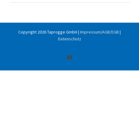
Copyright
2026 Taprogge GmbH |
Impressum/AGB/EGB
|
Datenschutz
YouTube