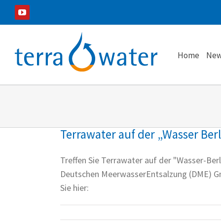
Zum
YouTube
Inhalt
springen
Home
New
Terrawater auf der „Wasser Ber
Treffen Sie Terrawater auf der "Wasser-Berl
Deutschen MeerwasserEntsalzung (DME) GmbH
Sie hier: