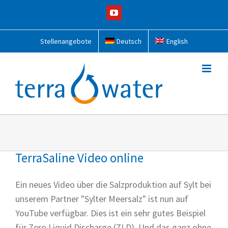
Zum
YouTube
Inhalt
springen
Stellenangebote
Deutsch
English
TerraSaline Video online
Ein neues Video über die Salzproduktion auf Sylt bei
unserem Partner "Sylter Meersalz" ist nun auf
YouTube verfügbar. Dies ist ein sehr gutes Beispiel
für Zero Liquid Discharge (ZLD). Und das ganz ohne