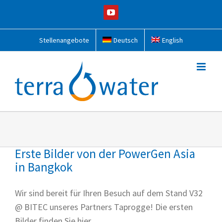
Zum
YouTube
Inhalt
springen
Stellenangebote
Deutsch
English
Erste Bilder von der PowerGen Asia
in Bangkok
Wir sind bereit für Ihren Besuch auf dem Stand V32
@ BITEC unseres Partners Taprogge! Die ersten
Bilder finden Sie hier.