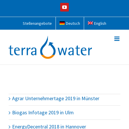
Zum
YouTube
Inhalt
springen
Stellenangebote
Deutsch
English
Agrar Unternehmertage 2019 in Münster
Biogas Infotage 2019 in Ulm
EnergyDecentral 2018 in Hannover