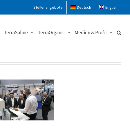
Stellenangebote
Deutsch
English
TerraSaline
TerraOrganic
Medien & Profil