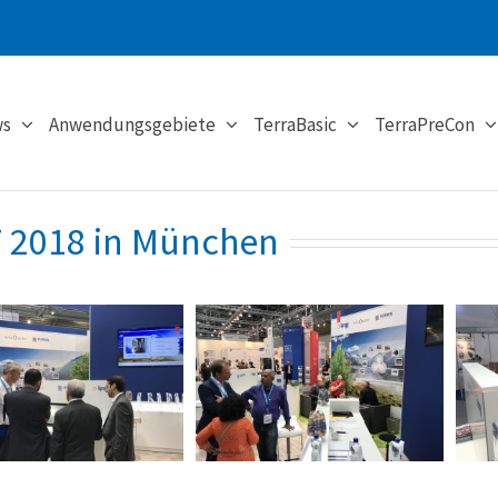
s
Anwendungsgebiete
TerraBasic
TerraPreCon
T 2018 in München