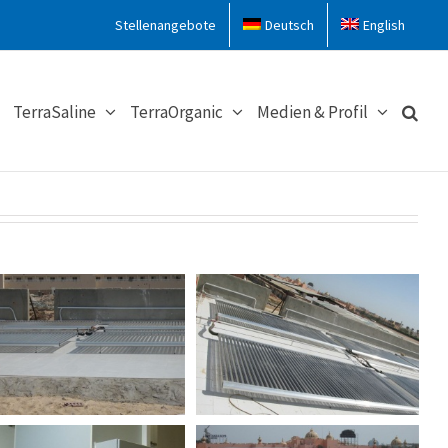
Stellenangebote
Deutsch
English
TerraSaline
TerraOrganic
Medien & Profil