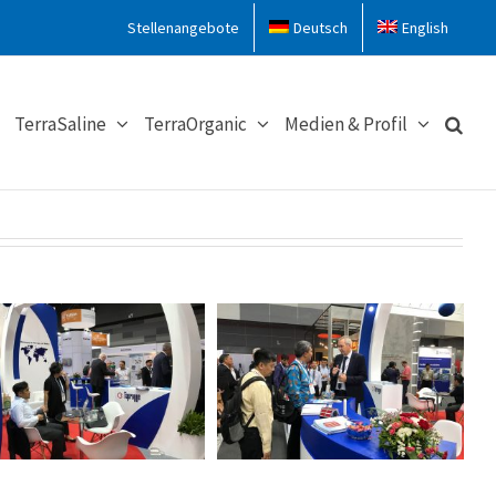
Stellenangebote
Deutsch
English
TerraSaline
TerraOrganic
Medien & Profil