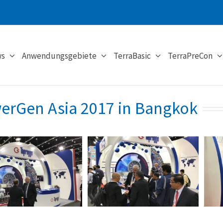
s
Anwendungsgebiete
TerraBasic
TerraPreCon
erGen Asia 2017 in Bangkok