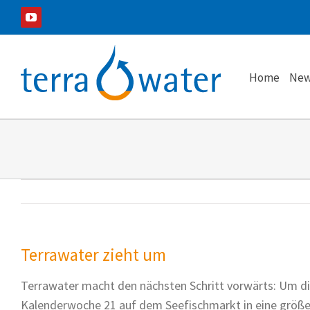
Zum
YouTube
Inhalt
springen
Home
New
Terrawater zieht um
Terrawater macht den nächsten Schritt vorwärts: Um die
Kalenderwoche 21 auf dem Seefischmarkt in eine größere