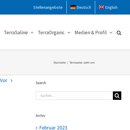
Stellenangebote
Deutsch
English
TerraSaline
TerraOrganic
Medien & Profil
Startseite
/
Terrawater zieht um
Vor
Search
Suche
nach:
Archiv
Februar 2023