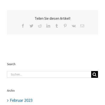
Teilen Sie diesen Artikel!
Facebook
Twitter
Reddit
LinkedIn
Tumblr
Pinterest
Vk
E-
Mail
Search
Suche
nach:
Archiv
Februar 2023