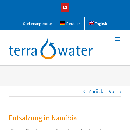
Zum
YouTube
Inhalt
springen
Stellenangebote
Deutsch
English
Zurück
Vor
Entsalzung in Namibia