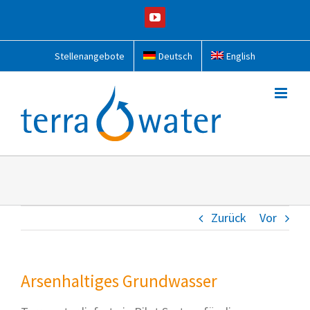
Zum
YouTube
Inhalt
springen
Stellenangebote
Deutsch
English
Zurück
Vor
Arsenhaltiges Grundwasser