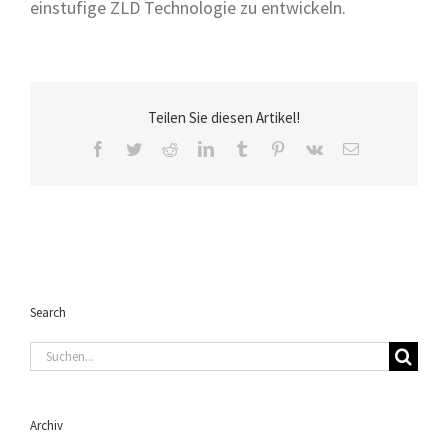
einstufige ZLD Technologie zu entwickeln.
Teilen Sie diesen Artikel!
Facebook
Twitter
Reddit
LinkedIn
Tumblr
Pinterest
Vk
E-
Mail
Search
Suche
nach:
Archiv