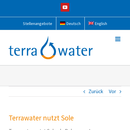
Zum
YouTube
Inhalt
springen
Stellenangebote
Deutsch
English
Zurück
Vor
Terrawater nutzt Sole