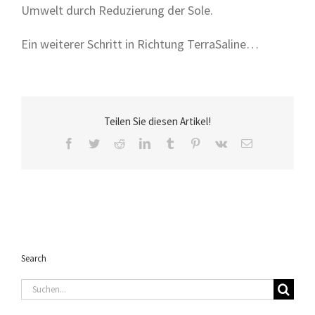
Umwelt durch Reduzierung der Sole.
Ein weiterer Schritt in Richtung TerraSaline…
Teilen Sie diesen Artikel!
Facebook
Twitter
Reddit
LinkedIn
Tumblr
Pinterest
Vk
E-
Mail
Search
Suche
nach: