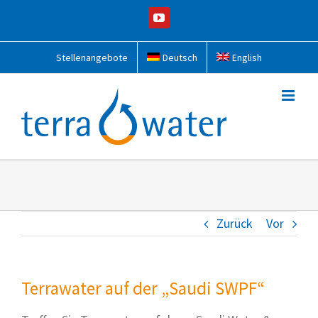
Zum
YouTube
Inhalt
springen
Stellenangebote
Deutsch
English
Zurück
Vor
Terrawater auf der „Saudi SWPF“