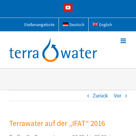
Zum
YouTube
Inhalt
springen
Stellenangebote
Deutsch
English
Zurück
Vor
Terrawater auf der „IFAT“ 2016