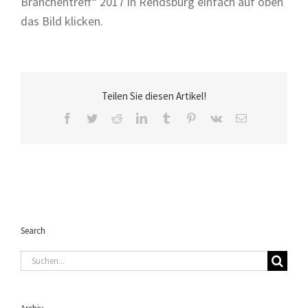
Branchentreff“ 2017 in Rendsburg einfach auf oben
das Bild klicken.
Teilen Sie diesen Artikel!
Facebook
Twitter
Reddit
LinkedIn
Tumblr
Pinterest
Vk
E-
Mail
Search
Suche
nach: