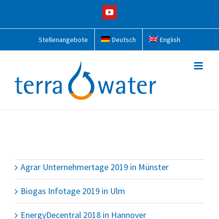
Zum
YouTube
Inhalt
springen
Stellenangebote
Deutsch
English
Agrar Unternehmertage 2019 in Münster
Biogas Infotage 2019 in Ulm
EnergyDecentral 2018 in Hannover