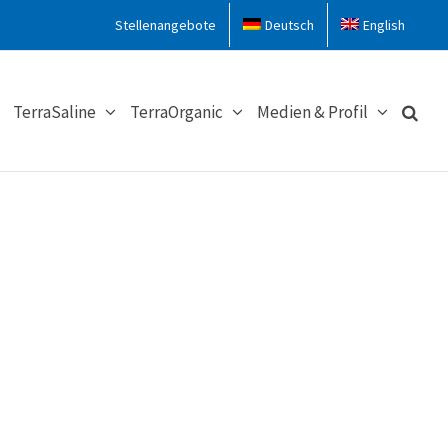
Stellenangebote
Deutsch
English
TerraSaline
TerraOrganic
Medien & Profil