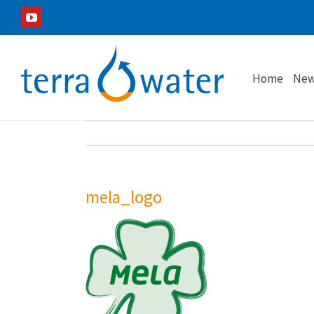
Zum
YouTube
Inhalt
springen
Home
New
mela_logo