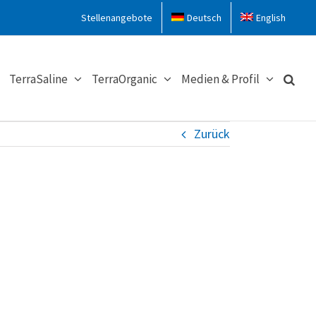
Stellenangebote
Deutsch
English
TerraSaline
TerraOrganic
Medien & Profil
Zurück