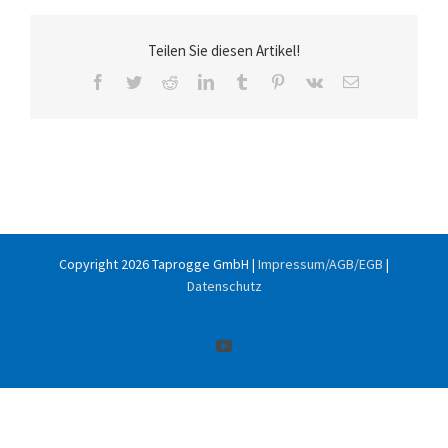
Teilen Sie diesen Artikel!
Facebook
Twitter
Reddit
LinkedIn
Tumblr
Pinterest
Vk
E-
Mail
Copyright
2026 Taprogge GmbH |
Impressum/AGB/EGB
|
Datenschutz
YouTube