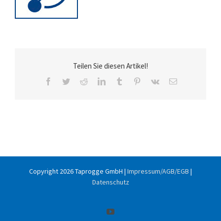
Teilen Sie diesen Artikel!
Facebook
Twitter
Reddit
LinkedIn
Tumblr
Pinterest
Vk
E-
Mail
Copyright
2026 Taprogge GmbH |
Impressum/AGB/EGB
|
Datenschutz
YouTube