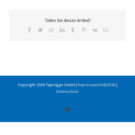
Teilen Sie diesen Artikel!
Facebook
Twitter
Reddit
LinkedIn
Tumblr
Pinterest
Vk
E-
Mail
Copyright
2026 Taprogge GmbH |
Impressum/AGB/EGB
|
Datenschutz
YouTube