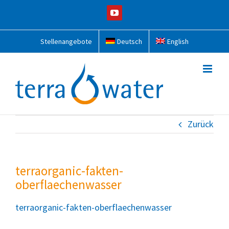
Zum
YouTube
Inhalt
springen
Stellenangebote
Deutsch
English
Zurück
terraorganic-fakten-
oberflaechenwasser
terraorganic-fakten-oberflaechenwasser