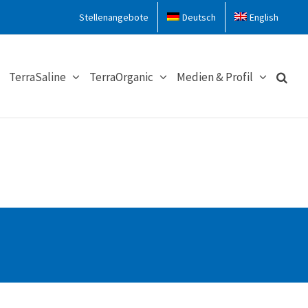
Stellenangebote
Deutsch
English
TerraSaline
TerraOrganic
Medien & Profil