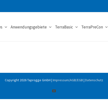
s
Anwendungsgebiete
TerraBasic
TerraPreCon
Copyright
2026 Taprogge GmbH |
Impressum/AGB/EGB
|
Datenschutz
YouTube