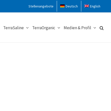
Stellenangebote
Deutsch
English
TerraSaline
TerraOrganic
Medien & Profil