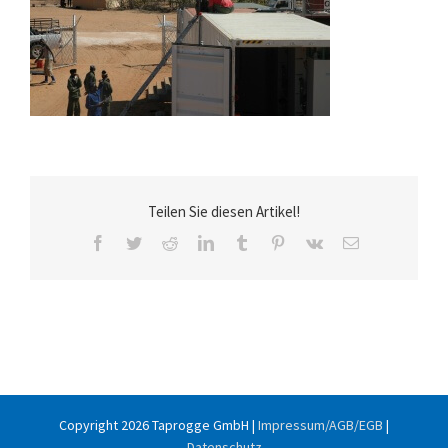
Teilen Sie diesen Artikel!
Facebook
Twitter
Reddit
LinkedIn
Tumblr
Pinterest
Vk
E-
Mail
Copyright
2026 Taprogge GmbH |
Impressum/AGB/EGB
|
Datenschutz