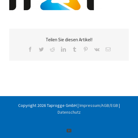
Teilen Sie diesen Artikel!
Facebook
Twitter
Reddit
LinkedIn
Tumblr
Pinterest
Vk
E-
Mail
Copyright
2026 Taprogge GmbH |
Impressum/AGB/EGB
|
Datenschutz
YouTube