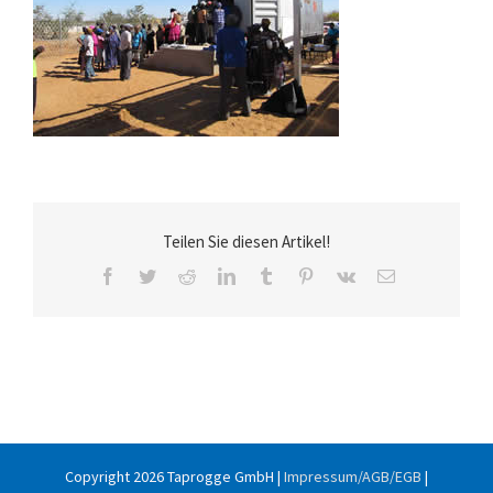
Teilen Sie diesen Artikel!
Facebook
Twitter
Reddit
LinkedIn
Tumblr
Pinterest
Vk
E-
Mail
Copyright
2026 Taprogge GmbH |
Impressum/AGB/EGB
|