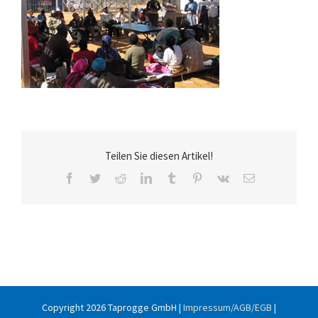
Teilen Sie diesen Artikel!
Facebook
Twitter
Reddit
LinkedIn
Tumblr
Pinterest
Vk
E-
Mail
Copyright
2026 Taprogge GmbH |
Impressum/AGB/EGB
|